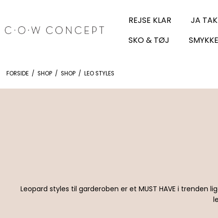
REJSE KLAR
JA TAK
SKO & TØJ
SMYKKE
FORSIDE
/
SHOP
/
SHOP
/
LEO STYLES
Leopard styles til garderoben er et MUST HAVE i trenden lige
l