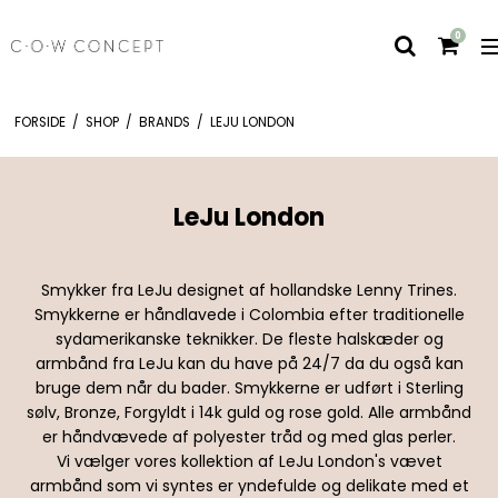
0
FORSIDE
/
SHOP
/
BRANDS
/
LEJU LONDON
LeJu London
Smykker fra LeJu designet af hollandske Lenny Trines.
Smykkerne er håndlavede i Colombia efter traditionelle
sydamerikanske teknikker. De fleste halskæder og
armbånd fra LeJu kan du have på 24/7 da du også kan
bruge dem når du bader. Smykkerne er udført i Sterling
sølv, Bronze, Forgyldt i 14k guld og rose gold. Alle armbånd
er håndvævede af polyester tråd og med glas perler.
Vi vælger vores kollektion af LeJu London's vævet
armbånd som vi syntes er yndefulde og delikate med et