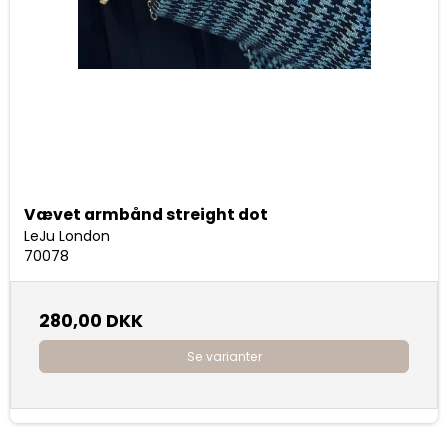
Vævet armbånd streight dot
LeJu London
70078
280,00 DKK
Se varianter