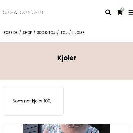
0
FORSIDE
/
SHOP
/
SKO & TØJ
/
TØJ
/
KJOLER
Kjoler
Sommer kjoler 100,-