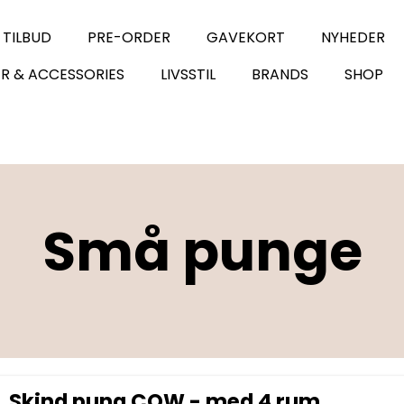
 TILBUD
PRE-ORDER
GAVEKORT
NYHEDER
R & ACCESSORIES
LIVSSTIL
BRANDS
SHOP
Små punge
Skind pung COW - med 4 rum