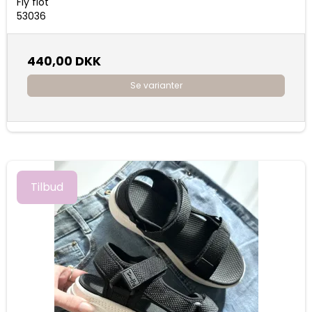
Fly flot
53036
440,00 DKK
Se varianter
Tilbud