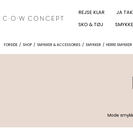
REJSE KLAR
JA TAK
SKO & TØJ
SMYKKE
FORSIDE
/
SHOP
/
SMYKKER & ACCESSORIES
/
SMYKKER
/
HERRE SMYKKER
Mode smykke