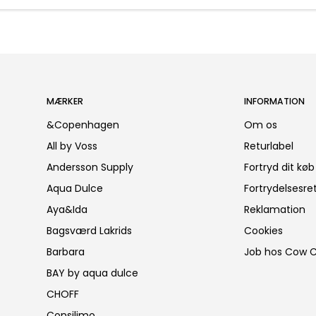
MÆRKER
INFORMATION
&Copenhagen
Om os
All by Voss
Returlabel
Andersson Supply
Fortryd dit køb
Aqua Dulce
Fortrydelsesre
Aya&Ida
Reklamation
Bagsværd Lakrids
Cookies
Barbara
Job hos Cow 
BAY by aqua dulce
CHOFF
Consilimo