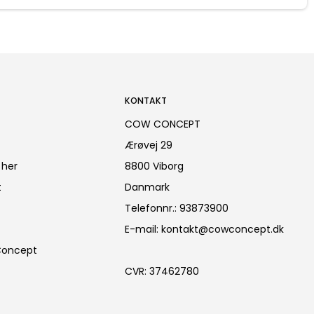
KONTAKT
COW CONCEPT
Ærøvej 29
 her
8800 Viborg
t
Danmark
Telefonnr.
:
93873900
E-mail
:
kontakt@cowconcept.dk
Concept
CVR
:
37462780