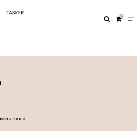
TASKER
0
r
aviske mand.